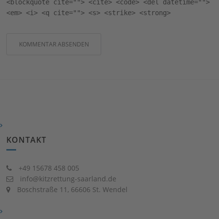
<blockquote cite=""> <cite> <code> <del datetime="">
<em> <i> <q cite=""> <s> <strike> <strong>
KONTAKT
+49 15678 458 005
info@kitzrettung-saarland.de
Boschstraße 11, 66606 St. Wendel