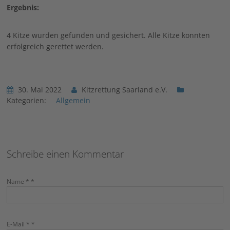
FAQ
In
Ergebnis:
Ne
Lan
4 Kitze wurden gefunden und gesichert. Alle Kitze konnten
In
erfolgreich gerettet werden.
In
30. Mai 2022
Kitzrettung Saarland e.V.
Wi
Kategorien:
Allgemein
Schreibe einen Kommentar
Name * *
E-Mail * *