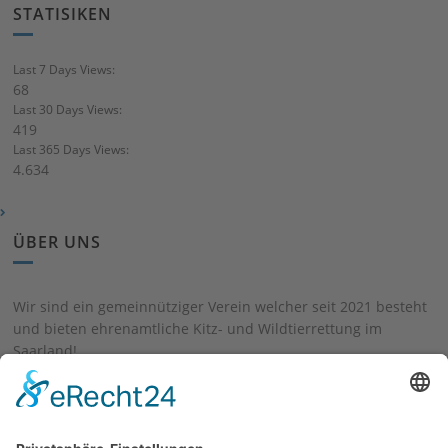
STATISIKEN
Last 7 Days Views:
68
Last 30 Days Views:
419
Last 365 Days Views:
4.634
ÜBER UNS
Wir sind ein gemeinnütziger Verein welcher seit 2021 besteht
und bieten ehrenamtliche Kitz- und Wildtierrettung im
Saarland!
RECHTLICHES