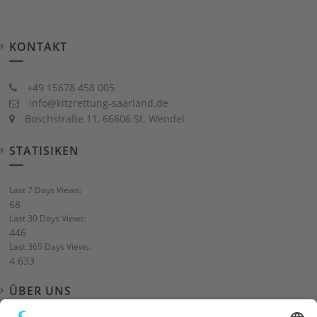
KONTAKT
+49 15678 458 005
info@kitzrettung-saarland.de
Boschstraße 11, 66606 St. Wendel
STATISIKEN
Last 7 Days Views:
68
Last 30 Days Views:
446
Last 365 Days Views:
4.633
ÜBER UNS