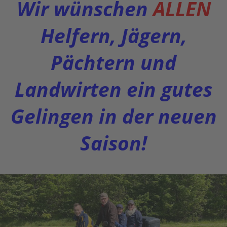
Wir wünschen
ALLEN
Helfern, Jägern,
Pächtern und
Landwirten ein gutes
Gelingen in der neuen
Saison!