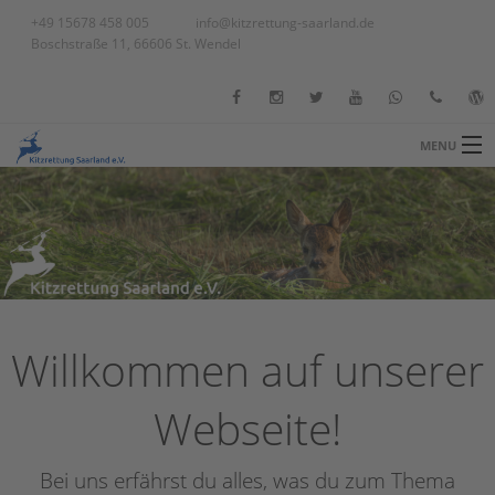
+49 15678 458 005
info@kitzrettung-saarland.de
Boschstraße 11, 66606 St. Wendel
MENU
STARTSEITE
BLOG
ÜBER UNS
Ba
UNSERE ARBEIT
Ba
Üb
Willkommen auf unserer
SPENDEN
Un
Ve
Webseite!
GALERIE
Al
KONTAKT
Te
Bei uns erfährst du alles, was du zum Thema