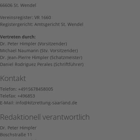
FAQ
In
66606 St. Wendel
Ne
Lan
Vereinsregister: VR 1660
Registergericht: Amtsgericht St. Wendel
In
Vertreten durch:
In
Dr. Peter Himpler (Vorsitzender)
Michael Naumann (Stv. Vorsitzender)
Dr. Jean-Pierre Himpler (Schatzmeister)
Wi
Daniel Rodriguez Perales (Schriftführer)
Kontakt
Telefon: +4915678458005
Telefax: +496853
E-Mail: info@kitzrettung-saarland.de
Redaktionell verantwortlich
Dr. Peter Himpler
Boschstraße 11