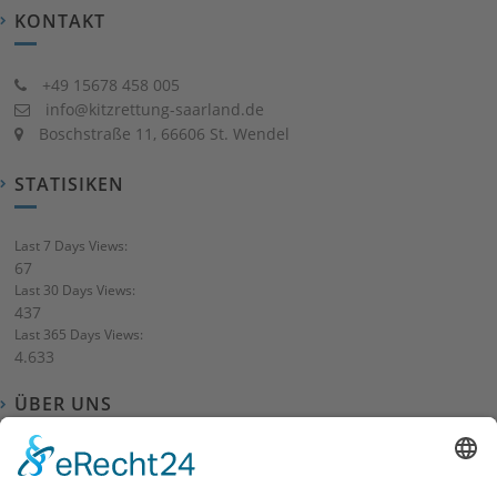
KONTAKT
+49 15678 458 005
info@kitzrettung-saarland.de
Boschstraße 11, 66606 St. Wendel
STATISIKEN
Last 7 Days Views:
67
Last 30 Days Views:
437
Last 365 Days Views:
4.633
ÜBER UNS
Wir sind ein gemeinnütziger Verein welcher seit 2021 besteht
und bieten ehrenamtliche Kitz- und Wildtierrettung im