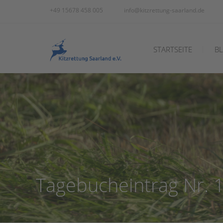
+49 15678 458 005
info@kitzrettung-saarland.de
STARTSEITE
B
Tagebucheintrag Nr. 