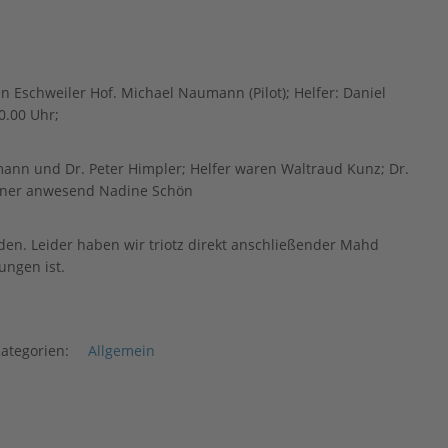
en Eschweiler Hof. Michael Naumann (Pilot); Helfer: Daniel
0.00 Uhr;
ann und Dr. Peter Himpler; Helfer waren Waltraud Kunz; Dr.
erner anwesend Nadine Schön
den. Leider haben wir triotz direkt anschließender Mahd
ungen ist.
ategorien:
Allgemein