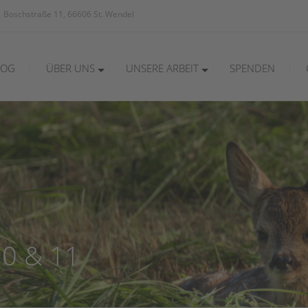
Boschstraße 11, 66606 St. Wendel
LOG
ÜBER UNS
UNSERE ARBEIT
SPENDEN
Verein
Allgemeines
Technik
Infos für Landwirte
Netzwerk
Infos für Jäger
Infos für Helfer
10 & 11
Wissenswertes